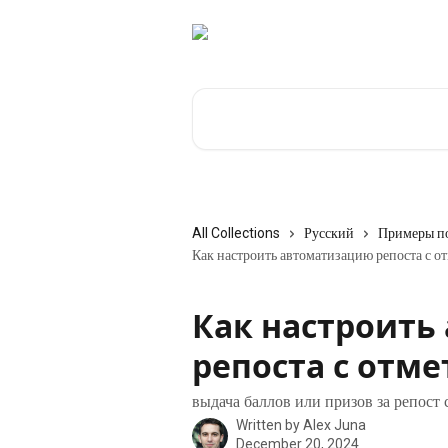
Skip to main content
Search for articles...
All Collections
Русский
Примеры п
Как настроить автоматизацию репоста с о
Как настроить
репоста с отме
выдача баллов или призов за репост 
Written by
Alex Juna
December 20, 2024