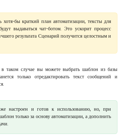
ь хотя-бы краткий план автоматизации, тексты для
будут выдаваться чат-ботом. Это ускорит процесс
учшего результата Сценарий получится целостным и
 в таком случае вы можете выбрать шаблон из базы
анется только отредактировать текст сообщений и
я.
же настроен и готов к использованию, но, при
шаблон только за основу автоматизации, а дополнить
ачи.