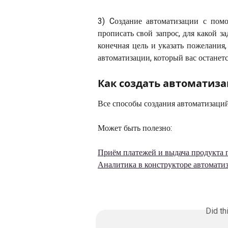
3) Cоздание автоматизации с пом
прописать свой запрос, для какой з
конечная цель и указать пожелания,
автоматизации, который вас останетс
Как создать автоматиз
Все способы создания автоматизаций
Может быть полезно:
Приём платежей и выдача продукта 
Аналитика в конструкторе автомати
Did th