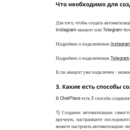
Что необходимо для со
Для того, чтобы создать автоматизац
Instagram-аккаунт или Telegram-бот
Подробнее о подключении 
Instagram
Подробнее о подключении 
Telegram
Если аккаунт уже подключен - можн
3. Какие есть способы 
В ChatPlace есть 3 способа создания
1) Создание автоматизации самост
вручную, настраиваете последовате
можете настроить автоматизацию люб