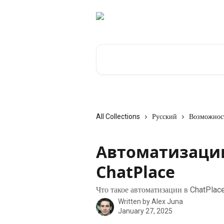
Skip to main content
Search for articles...
All Collections
Русский
Возможност
Автоматизации
ChatPlace
Что такое автоматизации в ChatPlac
Written by
Alex Juna
January 27, 2025