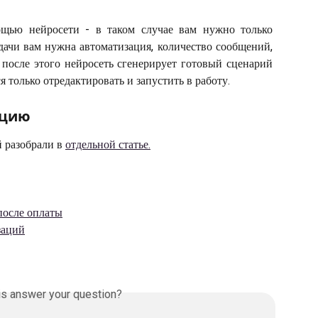
ощью нейросети - в таком случае вам нужно только
адачи вам нужна автоматизация, количество сообщений,
 после этого нейросеть сгенерирует готовый сценарий
я только отредактировать и запустить в работу.
ацию
 разобрали в 
отдельной статье.
после оплаты
заций
is answer your question?