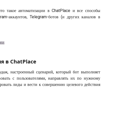
то такое автоматизации в ChatPlace и все способы
gram-аккаунтов, Telegram-ботов (и других каналов в
ции
я в ChatPlace
даж, настроенный сценарий, который бот выполняет
вовать с пользователями, направлять их по нужному
ровать лиды и вести к совершению целевого действия