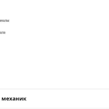
каналы
рала
 механик