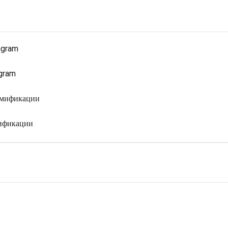
agram
gram
ймификации
мификации