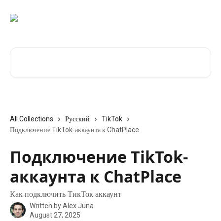
Skip to main content
Search for articles...
All Collections
Русский
TikTok
Подключение TikTok-аккаунта к ChatPlace
Подключение TikTok-
аккаунта к ChatPlace
Как подключить ТикТок аккаунт
Written by
Alex Juna
August 27, 2025