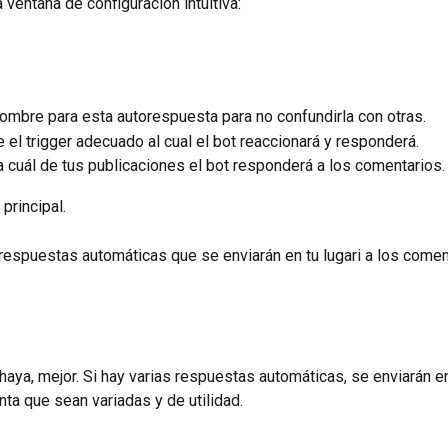
 ventana de configuración intuitiva:
ombre para esta autorespuesta para no confundirla con otras.
 el trigger adecuado al cual el bot reaccionará y responderá.
a cuál de tus publicaciones el bot responderá a los comentarios.
principal.
espuestas automáticas que se enviarán en tu lugari a los comen
aya, mejor. Si hay varias respuestas automáticas, se enviarán e
enta que sean variadas y de utilidad.