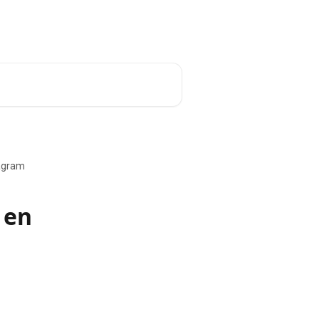
tagram
 en