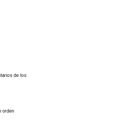
tarios de los 
n orden 