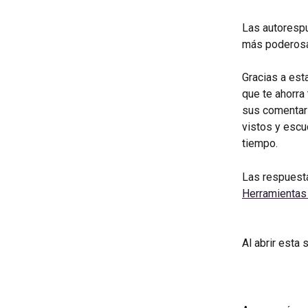
Las autorespu
más poderosas
Gracias a esta
que te ahorra
sus comentari
vistos y escu
tiempo.
Las respuesta
Herramientas
Al abrir esta