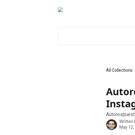
Skip to main content
Search for articles...
All Collections
Autor
Insta
Autorespuest
Written
May 12,