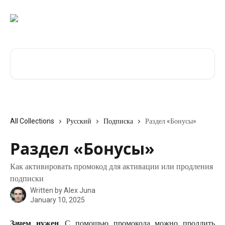
Skip to main content
Search for articles...
All Collections
Русский
Подписка
Раздел «Бонусы»
Раздел «Бонусы»
Как активировать промокод для активации или продления
подписки
Written by
Alex Juna
January 10, 2025
Зачем нужен
. С помощью промокода можно продлить