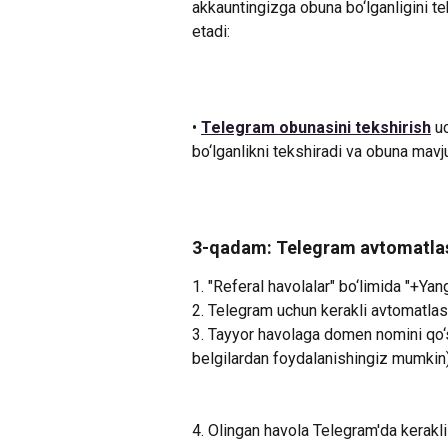
akkauntingizga obuna bo‘lganligini t
etadi:
• 
Telegram obunasini tekshirish
 u
bo‘lganlikni tekshiradi va obuna mavj
3-qadam: Telegram avtomatlash
1. "Referal havolalar" bo‘limida "+Ya
2. Telegram uchun kerakli avtomatlash
3. Tayyor havolaga domen nomini qo‘s
belgilardan foydalanishingiz mumkin
4. Olingan havola Telegram'da kerakli