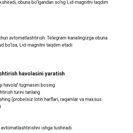
ekshiradi, obuna bo‘lgandan so‘ng Lid-magnitni taqdim 
chun avtomatlashtirish: Telegram-kanalingizga obuna 
ud bo‘lsa, Lid-magnitni taqdim etadi:
tirish havolasini yaratish
ngi havola" tugmasini bosing
tirish turini tanlang
hing (probelsiz lotin harflari, raqamlar va maxsus 
)
 avtomatlashtirishni ishga tushiradi.