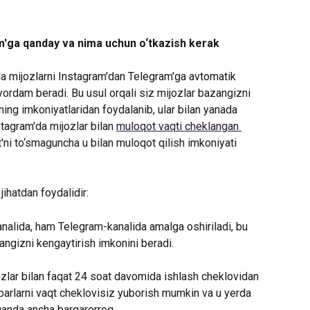
m'ga qanday va nima uchun o‘tkazish kerak
 mijozlarni Instagram'dan Telegram'ga avtomatik 
ordam beradi. Bu usul orqali siz mijozlar bazangizni 
ning imkoniyatlaridan foydalanib, ular bilan yanada 
tagram'da mijozlar bilan 
muloqot vaqti cheklangan 
t'ni to‘smaguncha u bilan muloqot qilish imkoniyati 
ihatdan foydalidir:
nalida, ham Telegram-kanalida amalga oshiriladi, bu 
angizni kengaytirish imkonini beradi.
jozlar bilan faqat 24 soat davomida ishlash cheklovidan 
barlarni vaqt cheklovisiz yuborish mumkin va u yerda 
anda ancha barqarorroq.