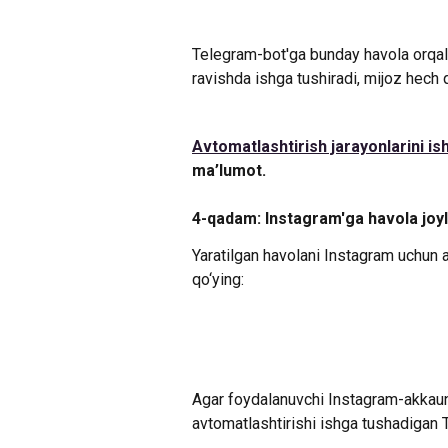
Telegram-bot'ga bunday havola orqali 
ravishda ishga tushiradi, mijoz hech 
Avtomatlashtirish jarayonlarini is
ma’lumot.
4-qadam: Instagram'ga havola joyl
Yaratilgan havolani Instagram uchun 
qo‘ying:
Agar foydalanuvchi Instagram-akkaun
avtomatlashtirishi ishga tushadigan 