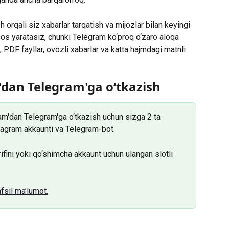
 orqali siz xabarlar tarqatish va mijozlar bilan keyingi 
os yaratasiz, chunki Telegram ko‘proq o‘zaro aloqa 
 PDF fayllar, ovozli xabarlar va katta hajmdagi matnli 
'dan Telegram'ga o‘tkazish
ram'dan Telegram'ga o‘tkazish uchun sizga 2 ta 
stagram akkaunti va Telegram-bot.
ifini yoki qo‘shimcha akkaunt uchun ulangan slotli 
afsil ma’lumot.