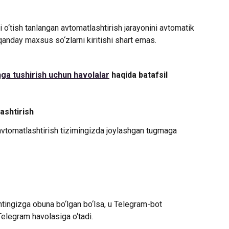
o‘tish tanlangan avtomatlashtirish jarayonini avtomatik 
qanday maxsus so‘zlarni kiritishi shart emas.
hga tushirish uchun havolalar
 haqida batafsil 
ashtirish
avtomatlashtirish tizimingizda joylashgan tugmaga 
tingizga obuna bo‘lgan bo‘lsa, u Telegram-bot 
Telegram havolasiga o‘tadi.