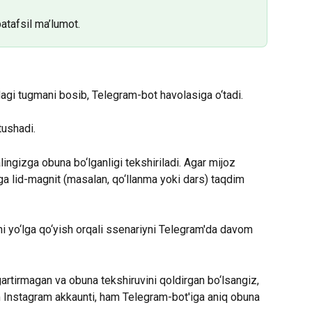
atafsil ma’lumot.
agi tugmani bosib, Telegram-bot havolasiga o‘tadi.
tushadi.
lingizga obuna bo‘lganligi tekshiriladi. Agar mijoz 
ga lid-magnit (masalan, qo‘llanma yoki dars) taqdim 
ni yo‘lga qo‘yish orqali ssenariyni Telegram'da davom 
gartirmagan va obuna tekshiruvini qoldirgan bo‘lsangiz, 
m Instagram akkaunti, ham Telegram-bot'iga aniq obuna 