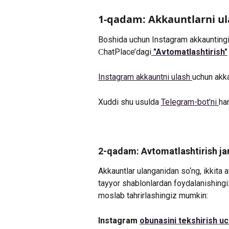
1-qadam: Akkauntlarni ul
Boshida uchun Instagram akkauntingiz
СhatPlace’dagi
"Avtomatlashtirish"
Instagram akkauntni ulash 
uchun akka
Xuddi shu usulda 
Telegram-bot'ni 
ha
2-qadam: Avtomatlashtirish jar
Akkauntlar ulanganidan so‘ng, ikkita a
tayyor shablonlardan foydalanishingiz,
moslab tahrirlashingiz mumkin:
Instagram 
obunasini tekshirish uc