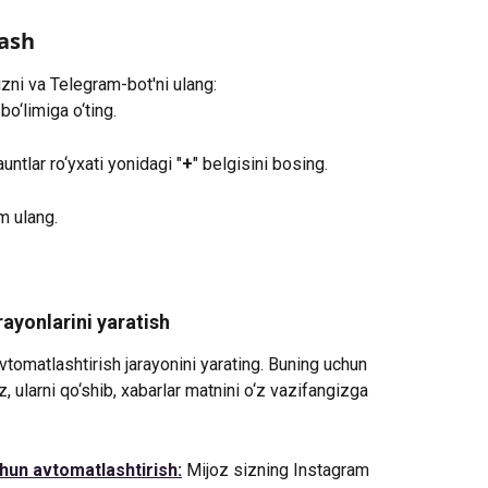
ash
ni va Telegram-bot'ni ulang:
bo‘limiga o‘ting.
untlar ro‘yxati yonidagi "
+
" belgisini bosing.
m ulang.
ayonlarini yaratish
vtomatlashtirish jarayonini yarating. Buning uchun 
 ularni qo‘shib, xabarlar matnini o‘z vazifangizga 
hun avtomatlashtirish:
 Mijoz sizning Instagram 