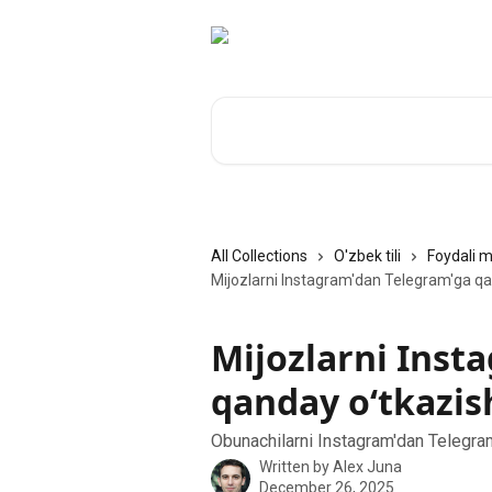
Skip to main content
Search for articles...
All Collections
O'zbek tili
Foydali m
Mijozlarni Instagram'dan Telegram'ga q
Mijozlarni Inst
qanday o‘tkazi
Obunachilarni Instagram'dan Telegra
Written by
Alex Juna
December 26, 2025