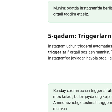
Muhim: odatda Instagram'da berila
orqali taqdim etasiz.
5-qadam: Triggerlarn
Instagram uchun triggerni avtomatlash
triggerlari"
 orqali sozlash mumkin. 
Instagram'ga joylagan havola orqali a
Bunday sxema uchun trigger sifatid
mos keladi, bu bir joyda eng ko‘p 
Ammo siz ishga tushirish triggerin
mumkin.