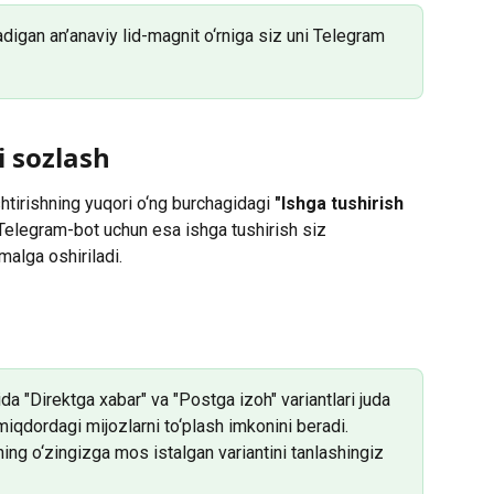
digan an’anaviy lid-magnit o‘rniga siz uni Telegram 
i sozlash
tirishning yuqori o‘ng burchagidagi 
"Ishga tushirish 
Telegram-bot uchun esa ishga tushirish siz 
malga oshiriladi.
a "Direktga xabar" va "Postga izoh" variantlari juda 
miqdordagi mijozlarni to‘plash imkonini beradi. 
ing o‘zingizga mos istalgan variantini tanlashingiz 