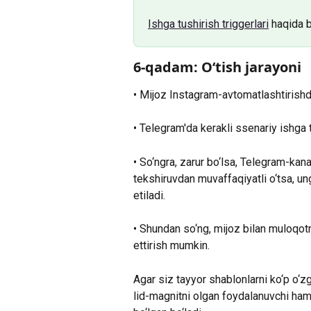
Ishga tushirish triggerlar
i
 haqida b
6-qadam: O‘tish jarayoni
• Mijoz Instagram-avtomatlashtirishd
• Telegram'da kerakli ssenariy ishga 
• So‘ngra, zarur bo‘lsa, Telegram-kana
tekshiruvdan muvaffaqiyatli o‘tsa, un
etiladi.
• Shundan so‘ng, mijoz bilan muloqot
ettirish mumkin. 
Agar siz tayyor shablonlarni ko‘p o‘z
lid-magnitni olgan foydalanuvchi ha