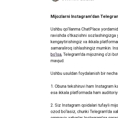
Mijozlarni Instagram'dan Telegra
Ushbu qo‘llanma ChatPlace yordamida
ravishda o‘tkazishni sozlashingizga y
kengaytirishingiz va ikkala platforma
samaraliroq ishlashingiz mumkin. Ins
bo‘lsa
, Telegram'da mijozning o‘zi bo
mavjud.
Ushbu usuldan foydalanish bir necha j
1. Obuna tekshiruvi ham Instagram ka
esa ikkala platformada ham auditoriy
2. Siz Instagram qoidalari tufayli mi
ozod bo‘lasiz, chunki Telegram'da xa
ommaviy xabarlar Instagram'ga qarag