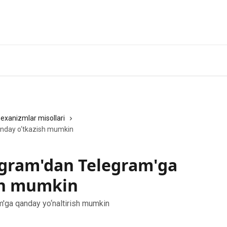
exanizmlar misollari
anday o‘tkazish mumkin
agram'dan Telegram'ga
sh mumkin
m'ga qanday yo‘naltirish mumkin