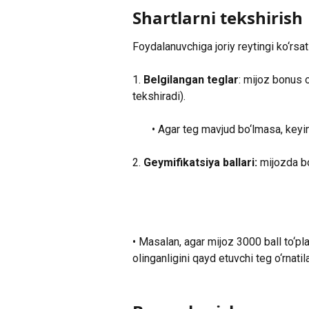
Shartlarni tekshirish
Foydalanuvchiga joriy reytingi ko‘rsat
1.
 Belgilangan teglar
: mijoz bonus o
tekshiradi).
       • Agar teg mavjud bo‘lmasa, key
2.
 Geymifikatsiya ballari: 
mijozda bo
• Masalan, agar mijoz 3000 ball to‘pl
olinganligini qayd etuvchi teg o‘rnatila