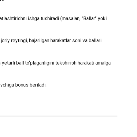
lashtirishni ishga tushiradi (masalan, "Ballar" yoki 
oriy reytingi, bajarilgan harakatlar soni va ballari 
yetarli ball to‘plaganligini tekshirish harakati amalga 
nuvchiga bonus beriladi.