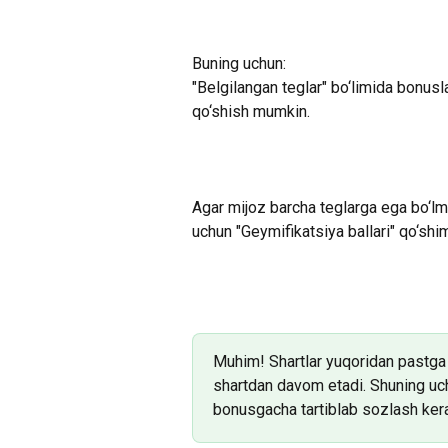
Buning uchun:
"Belgilangan teglar" bo‘limida bonusl
qo‘shish mumkin.
Agar mijoz barcha teglarga ega bo‘lm
uchun "Geymifikatsiya ballari" qo‘shim
Muhim! Shartlar yuqoridan pastga q
shartdan davom etadi. Shuning uchu
bonusgacha tartiblab sozlash ker