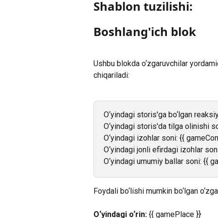
Shablon tuzilishi:
Boshlang'ich blok
Ushbu blokda o‘zgaruvchilar yordamid
chiqariladi:
O‘yindagi storis'ga bo‘lgan reaksi
O‘yindagi storis'da tilga olinishi 
O‘yindagi izohlar soni: {{ gameCo
O‘yindagi jonli efirdagi izohlar s
O‘yindagi umumiy ballar soni: {{ g
Foydali bo‘lishi mumkin bo‘lgan o‘zga
O‘yindagi o‘rin:
 {{ gamePlace }}