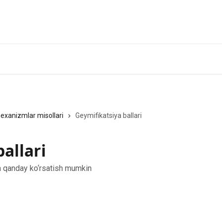
exanizmlar misollari
Geymifikatsiya ballari
allari
ga qanday ko‘rsatish mumkin