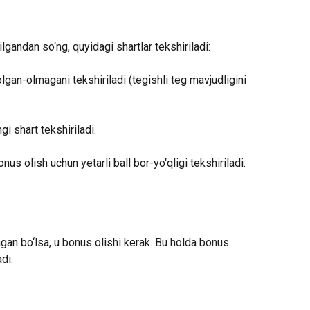
ilgandan so‘ng, quyidagi shartlar tekshiriladi:
lgan-olmagani tekshiriladi (tegishli teg mavjudligini 
ingi shart tekshiriladi.
nus olish uchun yetarli ball bor-yo‘qligi tekshiriladi.
agan bo‘lsa, u bonus olishi kerak. Bu holda bonus 
di.