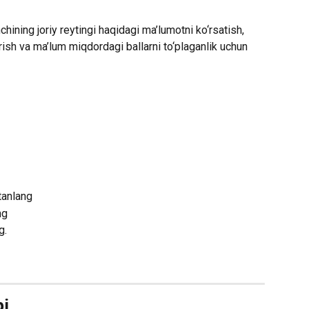
chining joriy reytingi haqidagi ma’lumotni ko‘rsatish, 
tirish va ma’lum miqdordagi ballarni to‘plaganlik uchun 
tanlang
ng
g.
bi