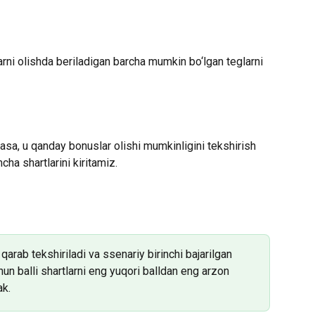
arni olishda beriladigan barcha mumkin bo‘lgan teglarni 
asa, u qanday bonuslar olishi mumkinligini tekshirish 
cha shartlarini kiritamiz.
arab tekshiriladi va ssenariy birinchi bajarilgan 
n balli shartlarni eng yuqori balldan eng arzon 
ak.