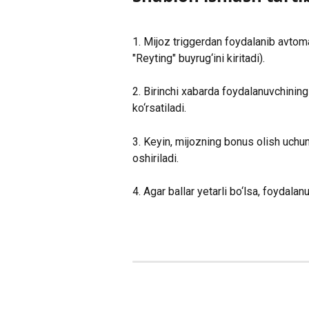
1. Mijoz triggerdan foydalanib avtomat
"Reyting" buyrug‘ini kiritadi).
2. Birinchi xabarda foydalanuvchining j
ko‘rsatiladi.
3. Keyin, mijozning bonus olish uchun 
oshiriladi.
4. Agar ballar yetarli bo‘lsa, foydala