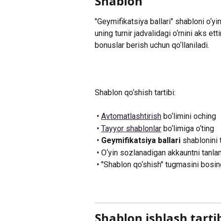
Shablon
"Geymifikatsiya ballari" shabloni o‘yin
uning turnir jadvalidagi o‘rnini aks et
bonuslar berish uchun qo‘llaniladi.
Shablon qo‘shish tartibi:
 • 
Avtomatlashtirish
 bo‘limini oching
 • 
Tayyor shablonlar
 bo‘limiga o‘ting
 • 
Geymifikatsiya ballari 
shablonini 
 • O‘yin sozlanadigan akkauntni tanla
 • "Shablon qo‘shish" tugmasini bosin
Shablon ishlash tarti