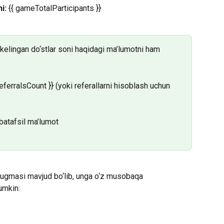
i:
 {{ gameTotalParticipants }}
ib kelingan do‘stlar soni haqidagi ma’lumotni ham 
 referralsCount }} (yoki referallarni hisoblash uchun 
batafsil ma’lumot
 tugmasi mavjud bo‘lib, unga o‘z musobaqa 
umkin: