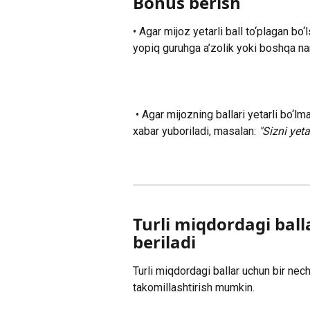
Bonus berish
• Agar mijoz yetarli ball to‘plagan bo
yopiq guruhga a’zolik yoki boshqa na
 • Agar mijozning ballari yetarli bo‘lmasa, o‘yinni davom ettirishga undovchi rag‘batlantiruvchi 
xabar yuboriladi, masalan: 
"Sizni yet
Turli miqdordagi bal
beriladi
Turli miqdordagi ballar uchun bir nec
takomillashtirish mumkin.