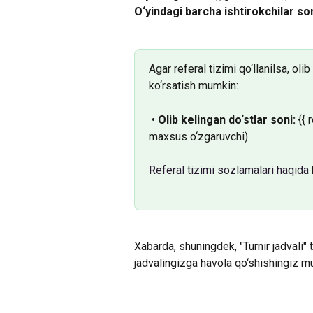
O‘yindagi barcha ishtirokchilar son
Agar referal tizimi qo‘llanilsa, ol
ko‘rsatish mumkin:
 • 
Olib kelingan do‘stlar soni:
 {{
maxsus o‘zgaruvchi).
Referal tizimi sozlamalari haqida 
Xabarda, shuningdek, "Turnir jadvali"
jadvalingizga havola qo‘shishingiz m