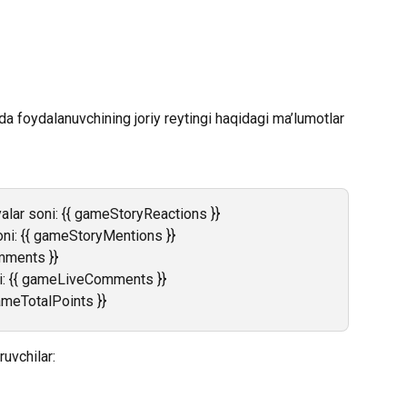
a foydalanuvchining joriy reytingi haqidagi ma’lumotlar 
yalar soni: {{ gameStoryReactions }}
soni: {{ gameStoryMentions }}
mments }}
oni: {{ gameLiveComments }}
ameTotalPoints }}
ruvchilar: