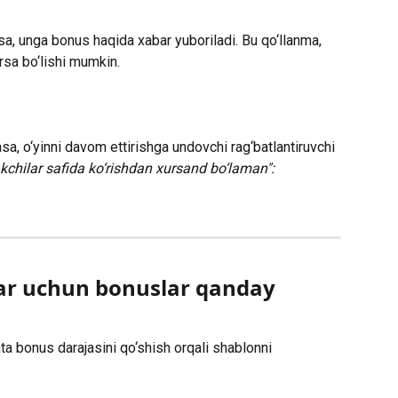
‘lsa, unga bonus haqida xabar yuboriladi. Bu qo‘llanma, 
rsa bo‘lishi mumkin.
akchilar safida ko‘rishdan xursand bo‘laman":
lar uchun bonuslar qanday 
hta bonus darajasini qo‘shish orqali shablonni 