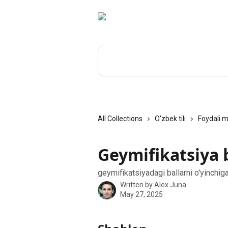
Skip to main content
Search for articles...
All Collections
O'zbek tili
Foydali m
Geymifikatsiya b
geymifikatsiyadagi ballarni o'yinchi
Written by
Alex Juna
May 27, 2025