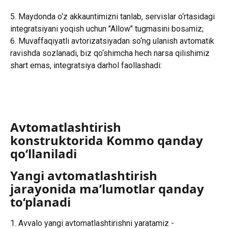
5. Maydonda o‘z akkauntimizni tanlab, servislar o‘rtasidagi 
integratsiyani yoqish uchun "Allow" tugmasini bosаmiz;
6. Muvaffaqiyatli avtorizatsiyadan so‘ng ulanish avtomatik 
ravishda sozlanadi, biz qo‘shimcha hech narsa qilishimiz 
shart emas, integratsiya darhol faollashadi:
Avtomatlashtirish 
konstruktorida Kommo qanday 
qo‘llaniladi
Yangi avtomatlashtirish 
jarayonida ma’lumotlar qanday 
to‘planadi
1. Avvalo yangi avtomatlashtirishni yaratamiz - 