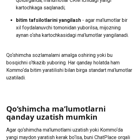
qoldirganda, ma’lumotlar CRM ichidagi yangi 
kartochkaga saqlanadi;
bitim tafsilotlarini yangilash
 - agar ma’lumotlar bir 
xil foydalanuvchi tomonidan yuborilsa, mijozning 
aynan o‘sha kartochkasidagi ma’lumotlar yangilanadi.
Qo‘shimcha sozlamalarni amalga oshiring yoki bu 
bosqichni o‘tkazib yuboring. Har qanday holatda ham 
Kommo‘da bitim yaratilishi bilan birga standart ma’lumotlar 
uzatiladi.
Qo‘shimcha ma’lumotlarni 
qanday uzatish mumkin
Agar qo‘shimcha ma’lumotlarni uzatish yoki Kommo‘da 
yangi maydon yaratish kerak bo‘lsa, buni ChatPlace orqali 