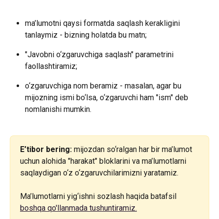
ma’lumotni qaysi formatda saqlash kerakligini 
tanlaymiz - bizning holatda bu matn;
"Javobni o‘zgaruvchiga saqlash" parametrini 
faollashtiramiz;
o‘zgaruvchiga nom beramiz - masalan, agar bu 
mijozning ismi bo‘lsa, o‘zgaruvchi ham "ism" deb 
nomlanishi mumkin.
E’tibor bering:
 mijozdan so‘ralgan har bir ma’lumot 
uchun alohida "harakat" bloklarini va ma’lumotlarni 
saqlaydigan o‘z o‘zgaruvchilarimizni yaratamiz. 
Ma’lumotlarni yig‘ishni sozlash haqida batafsil 
boshqa qo'llanmada tushuntiramiz.