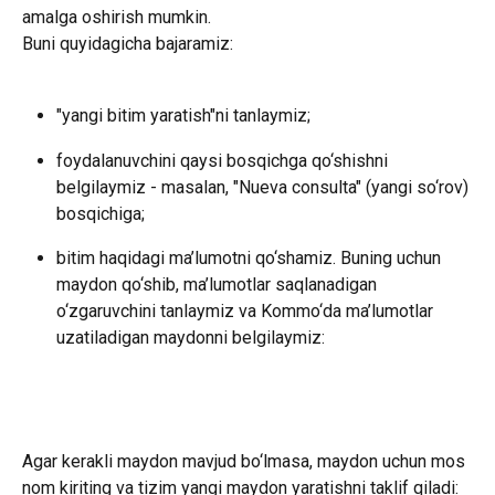
amalga oshirish mumkin.
Buni quyidagicha bajaramiz:
"yangi bitim yaratish"ni tanlaymiz;
foydalanuvchini qaysi bosqichga qo‘shishni 
belgilaymiz - masalan, "Nueva consulta" (yangi so‘rov) 
bosqichiga;
bitim haqidagi ma’lumotni qo‘shamiz. Buning uchun 
maydon qo‘shib, ma’lumotlar saqlanadigan 
o‘zgaruvchini tanlaymiz va Kommo‘da ma’lumotlar 
uzatiladigan maydonni belgilaymiz:
Agar kerakli maydon mavjud bo‘lmasa, maydon uchun mos 
nom kiriting va tizim yangi maydon yaratishni taklif qiladi: