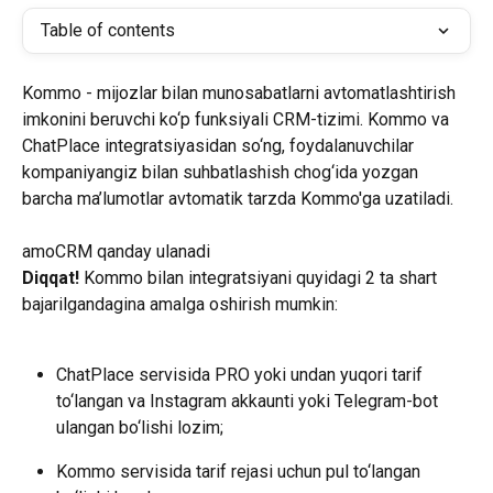
Table of contents
Kommo - mijozlar bilan munosabatlarni avtomatlashtirish 
imkonini beruvchi ko‘p funksiyali CRM-tizimi. Kommo va 
ChatPlace integratsiyasidan so‘ng, foydalanuvchilar 
kompaniyangiz bilan suhbatlashish chog‘ida yozgan 
barcha ma’lumotlar avtomatik tarzda Kommo'ga uzatiladi.
amoCRM qanday ulanadi
Diqqat! 
Kommo bilan integratsiyani quyidagi 2 ta shart 
bajarilgandagina amalga oshirish mumkin:
ChatPlace servisida PRO yoki undan yuqori tarif 
to‘langan va Instagram akkaunti yoki Telegram-bot 
ulangan bo‘lishi lozim;
Kommo servisida tarif rejasi uchun pul to‘langan 