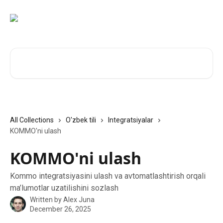
Skip to main content
Search for articles...
All Collections
O'zbek tili
Integratsiyalar
KOMMO'ni ulash
KOMMO'ni ulash
Kommo integratsiyasini ulash va avtomatlashtirish orqali
ma’lumotlar uzatilishini sozlash
Written by
Alex Juna
December 26, 2025