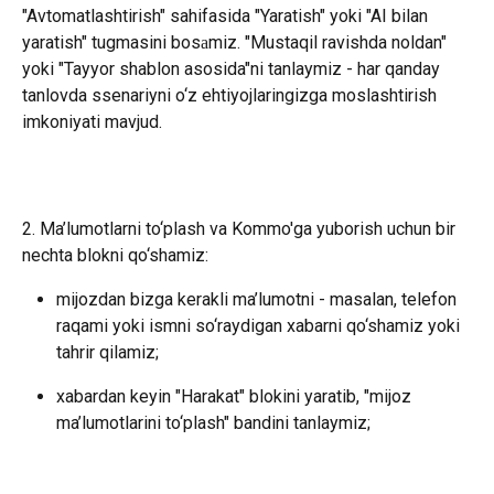
"Avtomatlashtirish" sahifasida "Yaratish" yoki "AI bilan 
yaratish" tugmasini bosаmiz. "Mustaqil ravishda noldan" 
yoki "Tayyor shablon asosida"ni tanlaymiz - har qanday 
tanlovda ssenariyni o‘z ehtiyojlaringizga moslashtirish 
imkoniyati mavjud.
2. Ma’lumotlarni to‘plash va Kommo'ga yuborish uchun bir 
nechta blokni qo‘shamiz:
mijozdan bizga kerakli ma’lumotni - masalan, telefon 
raqami yoki ismni so‘raydigan xabarni qo‘shamiz yoki 
tahrir qilamiz;
xabardan keyin "Harakat" blokini yaratib, "mijoz 
ma’lumotlarini to‘plash" bandini tanlaymiz;