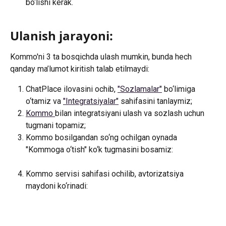
bo‘lishi kerak.
Ulanish jarayoni:
Kommo'ni 3 ta bosqichda ulash mumkin, bunda hech 
qanday ma’lumot kiritish talab etilmaydi:
ChatPlace ilovasini ochib, 
"Sozlamalar"
 bo‘limiga 
o‘tamiz va 
"Integratsiyalar"
 sahifasini tanlaymiz;
Kommo 
bilan integratsiyani ulash va sozlash uchun 
tugmani topamiz;
Kommo bosilgandan so‘ng ochilgan oynada 
"Kommoga o‘tish" ko‘k tugmasini bosamiz:
Kommo servisi sahifasi ochilib, avtorizatsiya 
maydoni ko‘rinadi: