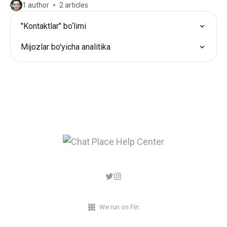
1 author
2 articles
"Kontaktlar" bo‘limi
Mijozlar bo'yicha analitika
We run on Fin