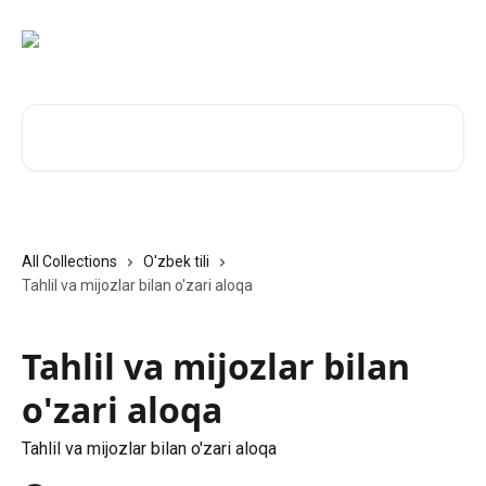
Skip to main content
Search for articles...
All Collections
O'zbek tili
Tahlil va mijozlar bilan o'zari aloqa
Tahlil va mijozlar bilan
o'zari aloqa
Tahlil va mijozlar bilan o'zari aloqa